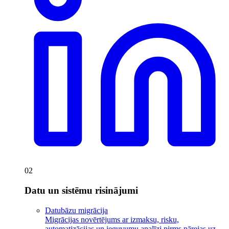
02
Datu un sistēmu risinājumi
Datubāzu migrācija
Migrācijas novērtējums ar izmaksu, risku,
automatizācijas un ieguvumu analīzi pirms pārejas uz