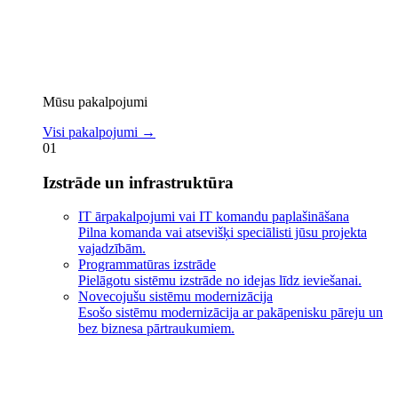
Mūsu pakalpojumi
Visi pakalpojumi
→
01
Izstrāde un infrastruktūra
IT ārpakalpojumi vai IT komandu paplašināšana
Pilna komanda vai atsevišķi speciālisti jūsu projekta
vajadzībām.
Programmatūras izstrāde
Pielāgotu sistēmu izstrāde no idejas līdz ieviešanai.
Novecojušu sistēmu modernizācija
Esošo sistēmu modernizācija ar pakāpenisku pāreju un
bez biznesa pārtraukumiem.