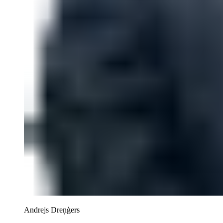
Andrejs Dreņģers