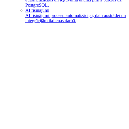
PostgreSQL.
AI risinājumi
AI risinājumi procesu automatizācijai, datu apstrādei un
integrācijām ikdienas darbā.