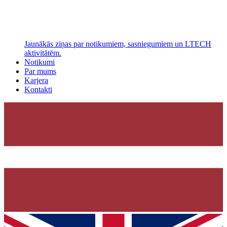
Jaunākās ziņas par notikumiem, sasniegumiem un LTECH
aktivitātēm.
Notikumi
Par mums
Karjera
Kontakti