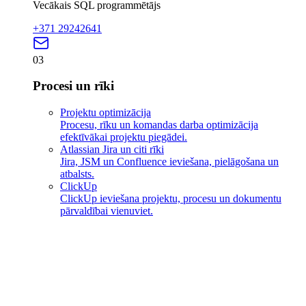
Vecākais SQL programmētājs
+371 29242641
03
Procesi un rīki
Projektu optimizācija
Procesu, rīku un komandas darba optimizācija
efektīvākai projektu piegādei.
Atlassian Jira un citi rīki
Jira, JSM un Confluence ieviešana, pielāgošana un
atbalsts.
ClickUp
ClickUp ieviešana projektu, procesu un dokumentu
pārvaldībai vienuviet.