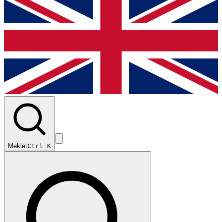
Meklēt
Ctrl K